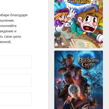
ибири благодаря
ышление.
ыполняйте
аждение и
ть свои цели
ренной,