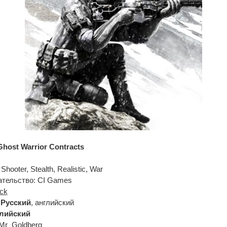
Ghost Warrior Contracts
Shooter, Stealth, Realistic, War
ательство: CI Games
ck
:
Русский
, английский
лийский
Mr_Goldberg