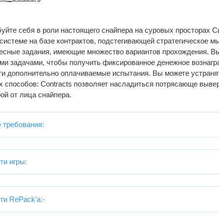
уйте себя в роли настоящего снайпера на суровых просторах С
системе на базе контрактов, подстегивающей стратегическое м
есные задания, имеющие множество вариантов прохождения. В
ыми задачами, чтобы получить фиксированное денежное вознагр
ти дополнительно оплачиваемые испытания. Вы можете устраня
 способов: Contracts позволяет насладиться потрясающе выве
рой от лица снайпера.
 требования:
ти игры:
и RePack'a:-