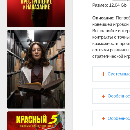
Размер: 12,04 Gb
Описание:
Попроб
новейшей игровой 
Выполняйте интер
контракты с точн
возможность прой
сотнями различных
стратегической иг
Системные
Особеннос
Особенност