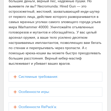
большие деньги, верный пес, надежные пушки. Но
выживете ли вы? Necromunda: Hired Gun — это
остросюжетный, жестокий, захватывающий инди-шутер
от первого лица, действие которого разворачивается в
самых мрачных уголках самого зловещего города ульев
мира Warhammer 40000. Уничтожайте отъявленных
головорезов и мутантов и обогащайтесь. У вас целый
арсенал оружия, а ваше тело усилено десятком
настраиваемых имплантантов, позволяющих вам бегать
по стенам и перепрыгивать через пропасти. А с
помощью крюка-кошки вы можете быстро преодолевать
большие расстояния. Верный кибер-мастиф
выслеживает и убивает ваших врагов.
Системные требования:
Особенности игры:
Особенности RePack'a: