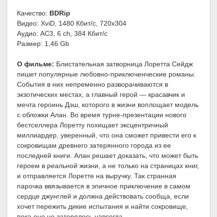
Качество:
BDRip
Видео: XviD, 1480 Кбит/с, 720x304
Аудио: AC3, 6 ch, 384 Кбит/с
Размер: 1,46 Gb
О фильме:
Блистательная затворница Лоретта Сейдж
пишет популярные любовно-приключенческие романы.
События в них непременно разворачиваются в
экзотических местах, а главный герой — красавчик и
мечта героинь Дэш, которого в жизни воплощает модель
с обложки Алан. Во время турне-презентации нового
бестселлера Лоретту похищает эксцентричный
миллиардер, уверенный, что она сможет привести его к
сокровищам древнего затерянного города из ее
последней книги. Алан решает доказать, что может быть
героем в реальной жизни, а не только на страницах книг,
и отправляется Лоретте на выручку. Так странная
парочка ввязывается в эпичное приключение в самом
сердце джунглей и должна действовать сообща, если
хочет пережить дикие испытания и найти сокровище,
пока оно не затерялось навсегда.