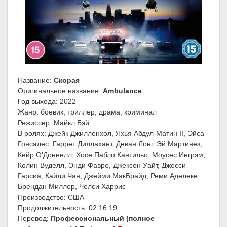
Название:
Скорая
Оригинальное название:
Ambulance
Год выхода: 2022
Жанр: боевик, триллер, драма, криминал
Режиссер:
Майкл Бэй
В ролях: Джейк Джилленхол, Яхья Абдул-Матин II, Эйса
Гонсалес, Гаррет Диллахант, Деван Лонг, Эй Мартинез,
Кейр О’Доннелл, Хосе Пабло Кантильо, Моусес Ингрэм,
Колин Вуделл, Энди Фавро, Джексон Уайт, Джесси
Гарсиа, Кайли Чан, Джейми МакБрайд, Реми Аделеке,
Брендан Миллер, Челси Харрис
Производство: США
Продолжительность: 02:16:19
Перевод:
Профессиональный (полное