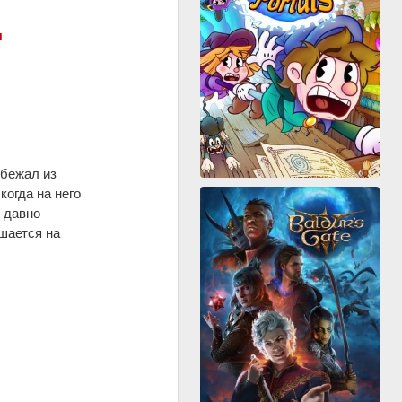
я
сбежал из
огда на него
 давно
шается на