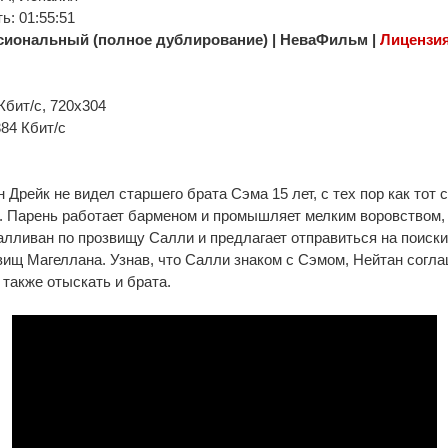
: 01:55:51
иональный (полное дублирование) | НеваФильм |
Лицензи
Кбит/с, 720x304
384 Кбит/с
 Дрейк не видел старшего брата Сэма 15 лет, с тех пор как тот 
. Парень работает барменом и промышляет мелким воровством, к
лливан по прозвищу Салли и предлагает отправиться на поиски
ищ Магеллана. Узнав, что Салли знаком с Сэмом, Нейтан согла
 также отыскать и брата.