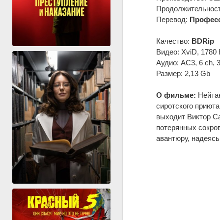
Продолжительность
Перевод:
Професс
Качество:
BDRip
Видео: XviD, 1780 
Аудио: AC3, 6 ch, 
Размер: 2,13 Gb
О фильме:
Нейтан
сиротского приюта
выходит Виктор Са
потерянных сокров
авантюру, надеясь