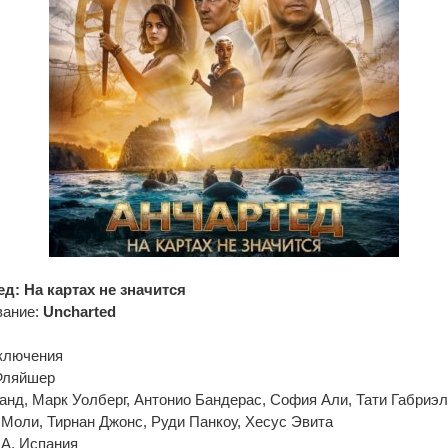
д: На картах не значится
вание:
Uncharted
иключения
Фляйшер
анд, Марк Уолберг, Антонио Бандерас, София Али, Тати Габриэл
 Моли, Тирнан Джонс, Руди Панкоу, Хесус Эвита
А, Испания