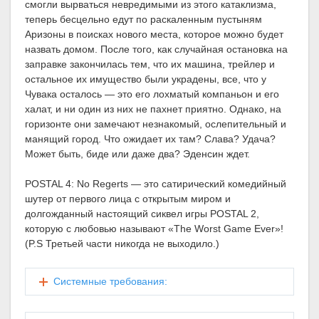
смогли вырваться невредимыми из этого катаклизма,
теперь бесцельно едут по раскаленным пустыням
Аризоны в поисках нового места, которое можно будет
назвать домом. После того, как случайная остановка на
заправке закончилась тем, что их машина, трейлер и
остальное их имущество были украдены, все, что у
Чувака осталось — это его лохматый компаньон и его
халат, и ни один из них не пахнет приятно. Однако, на
горизонте они замечают незнакомый, ослепительный и
манящий город. Что ожидает их там? Слава? Удача?
Может быть, биде или даже два? Эденсин ждет.
POSTAL 4: No Regerts — это сатирический комедийный
шутер от первого лица с открытым миром и
долгожданный настоящий сиквел игры POSTAL 2,
которую с любовью называют «The Worst Game Ever»!
(P.S Третьей части никогда не выходило.)
Системные требования: