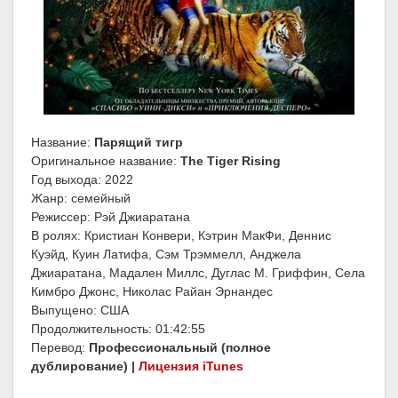
Название:
Парящий тигр
Оригинальное название:
The Tiger Rising
Год выхода: 2022
Жанр: семейный
Режиссер: Рэй Джиаратана
В ролях: Кристиан Конвери, Кэтрин МакФи, Деннис
Куэйд, Куин Латифа, Сэм Трэммелл, Анджела
Джиаратана, Мадален Миллс, Дуглас М. Гриффин, Села
Кимбро Джонс, Николас Райан Эрнандес
Выпущено: США
Продолжительность: 01:42:55
Перевод:
Профессиональный (полное
дублирование) |
Лицензия iTunes