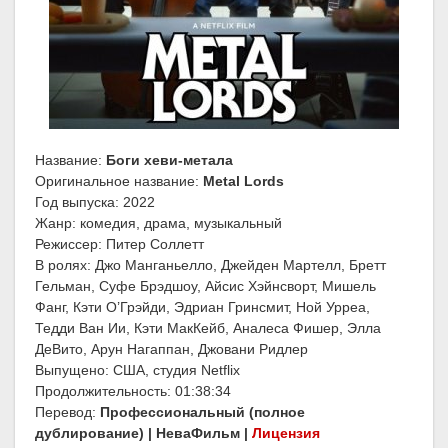
Название:
Боги хеви-метала
Оригинальное название:
Metal Lords
Год выпуска: 2022
Жанр: комедия, драма, музыкальный
Режиссер: Питер Соллетт
В ролях: Джо Манганьелло, Джейден Мартелл, Бретт
Гельман, Суфе Брэдшоу, Айсис Хэйнсворт, Мишель
Фанг, Кэти О’Грэйди, Эдриан Гринсмит, Ной Урреа,
Тедди Ван Ии, Кэти МакКейб, Аналеса Фишер, Элла
ДеВито, Арун Нагаппан, Джовани Ридлер
Выпущено: США, студия Netflix
Продолжительность: 01:38:34
Перевод:
Профессиональный (полное
дублирование) | НеваФильм |
Лицензия