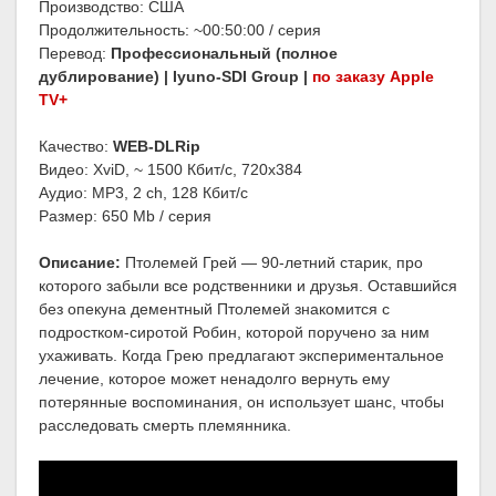
Производство: США
Продолжительность: ~00:50:00 / серия
Перевод:
Профессиональный (полное
дублирование) | Iyuno-SDI Group |
по заказу Apple
TV+
Качество:
WEB-DLRip
Видео: XviD, ~ 1500 Кбит/с, 720x384
Аудио: MP3, 2 ch, 128 Кбит/с
Размер: 650 Mb / серия
Описание:
Птолемей Грей — 90-летний старик, про
которого забыли все родственники и друзья. Оставшийся
без опекуна дементный Птолемей знакомится с
подростком-сиротой Робин, которой поручено за ним
ухаживать. Когда Грею предлагают экспериментальное
лечение, которое может ненадолго вернуть ему
потерянные воспоминания, он использует шанс, чтобы
расследовать смерть племянника.