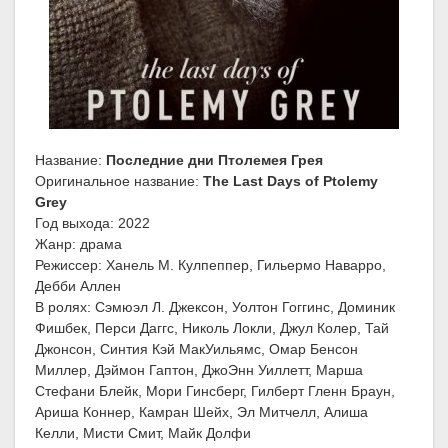
Название:
Последние дни Птолемея Грея
Оригинальное название:
The Last Days of Ptolemy
Grey
Год выхода: 2022
Жанр: драма
Режиссер: Ханель М. Кулпеппер, Гильермо Наварро,
Дебби Аллен
В ролях: Сэмюэл Л. Джексон, Уолтон Гоггинс, Доминик
Фишбек, Перси Даггс, Николь Локли, Джул Колер, Тай
Джонсон, Синтия Кэй МакУильямс, Омар Бенсон
Миллер, Дэймон Гаптон, ДжоЭнн Уиллетт, Марша
Стефани Блейк, Мори Гинсберг, Гилберт Гленн Браун,
Ариша Коннер, Камран Шейх, Эл Митчелл, Алиша
Келли, Мисти Смит, Майк Долфи