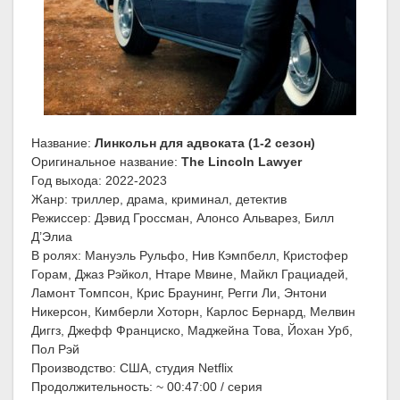
Название:
Линкольн для адвоката (1-2 сезон)
Оригинальное название:
The Lincoln Lawyer
Год выхода: 2022-2023
Жанр: триллер, драма, криминал, детектив
Режиссер: Дэвид Гроссман, Алонсо Альварез, Билл
Д’Элиа
В ролях: Мануэль Рульфо, Нив Кэмпбелл, Кристофер
Горам, Джаз Рэйкол, Нтаре Мвине, Майкл Грациадей,
Ламонт Томпсон, Крис Браунинг, Регги Ли, Энтони
Никерсон, Кимберли Хоторн, Карлос Бернард, Мелвин
Диггз, Джефф Франциско, Маджейна Това, Йохан Урб,
Пол Рэй
Производство: США, студия Netflix
Продолжительность: ~ 00:47:00 / серия