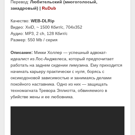
Перевод:
Любительский (многоголосый,
закадровый) |
RuDub
Качество:
WEB-DLRip
Видео: XviD, ~ 1500 Кбит/с, 704x352
Аудио: MP3, 2 ch, 128 Кбит/с
Размер: 550 Mb / серия
Описание:
Микки Холлер — успешный адвокат-
идеалист из Лос-Анджелеса, который предпочитает
работать на заднем сидении лимузина. Ему приходится
начинать карьеру практически с нуля, борясь с
оксикодоновой зависимостью и занимаясь делами
покойного наставника. Одно из них — защищать
техномагната Тревора Эллиотта, обвиняемого в
убийстве жены и ее любовника.