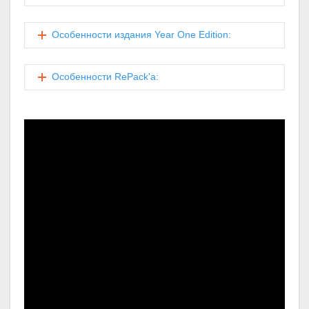
Особенности издания Year One Edition:
Особенности RePack'а: