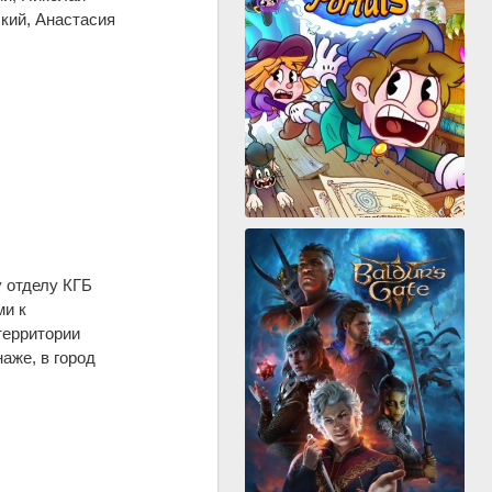
кий, Анастасия
 отделу КГБ
ми к
территории
аже, в город