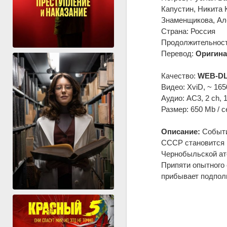
Капустин, Никита 
Знаменщикова, Але
Страна: Россия
Продолжительность
Перевод:
Оригина
Качество:
WEB-DL
Видео: XviD, ~ 165
Аудио: AC3, 2 ch, 
Размер: 650 Mb / с
Описание:
События
СССР становится 
Чернобыльской ат
Припяти опытного 
прибывает подпол