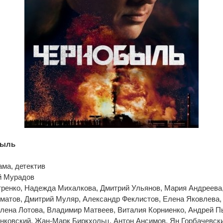
быль
ама, детектив
й Мурадов
етренко, Надежда Михалкова, Дмитрий Ульянов, Мария Андреева
Юматов, Дмитрий Муляр, Александр Феклистов, Елена Яковлева,
лена Лотова, Владимир Матвеев, Виталия Корниенко, Андрей П
нковский, Жан-Марк Биркхольц, Антон Ансимов, Ян Горбачевск