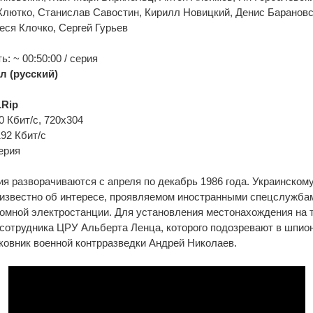
Клютко, Станислав Савостин, Кирилл Новицкий, Денис Барановс
ся Клочко, Сергей Гурьев
: ~ 00:50:00 / серия
л (русский)
Rip
0 Кбит/с, 720x304
192 Кбит/с
ерия
 разворачиваются с апреля по декабрь 1986 года. Украинскому
известно об интересе, проявляемом иностранными спецслужба
омной электростанции. Для установления местонахождения на 
сотрудника ЦРУ Альберта Ленца, которого подозревают в шпион
ковник военной контрразведки Андрей Николаев.