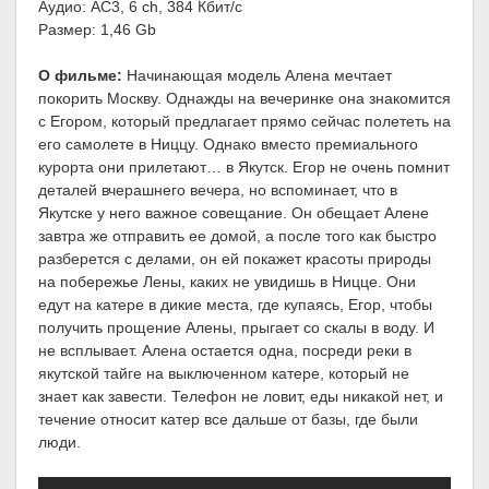
Аудио: AC3, 6 ch, 384 Кбит/с
Размер: 1,46 Gb
О фильме:
Начинающая модель Алена мечтает
покорить Москву. Однажды на вечеринке она знакомится
с Егором, который предлагает прямо сейчас полететь на
его самолете в Ниццу. Однако вместо премиального
курорта они прилетают… в Якутск. Егор не очень помнит
деталей вчерашнего вечера, но вспоминает, что в
Якутске у него важное совещание. Он обещает Алене
завтра же отправить ее домой, а после того как быстро
разберется с делами, он ей покажет красоты природы
на побережье Лены, каких не увидишь в Ницце. Они
едут на катере в дикие места, где купаясь, Егор, чтобы
получить прощение Алены, прыгает со скалы в воду. И
не всплывает. Алена остается одна, посреди реки в
якутской тайге на выключенном катере, который не
знает как завести. Телефон не ловит, еды никакой нет, и
течение относит катер все дальше от базы, где были
люди.