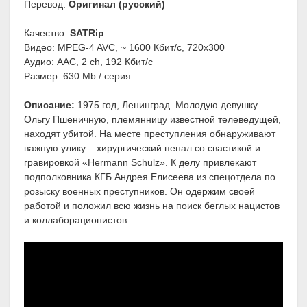
Перевод:
Оригинал (русский)
Качество:
SATRip
Видео: MPEG-4 AVC, ~ 1600 Кбит/с, 720х300
Аудио: AAC, 2 ch, 192 Кбит/с
Размер: 630 Mb / серия
Описание:
1975 год, Ленинград. Молодую девушку
Ольгу Пшеничную, племянницу известной телеведущей,
находят убитой. На месте преступления обнаруживают
важную улику – хирургический пенал со свастикой и
гравировкой «Hermann Schulz». К делу привлекают
подполковника КГБ Андрея Елисеева из спецотдела по
розыску военных преступников. Он одержим своей
работой и положил всю жизнь на поиск беглых нацистов
и коллаборационистов.