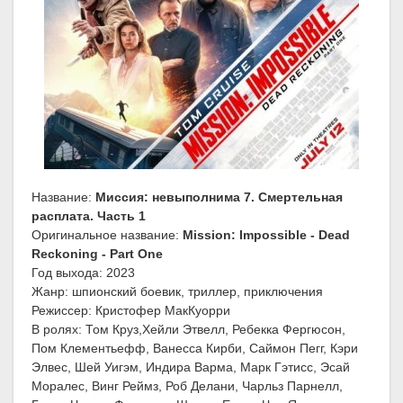
Название:
Миссия: невыполнима 7. Смертельная
расплата. Часть 1
Оригинальное название:
Mission: Impossible - Dead
Reckoning - Part One
Год выхода: 2023
Жанр: шпионский боевик, триллер, приключения
Режиссер: Кристофер МакКуорри
В ролях: Том Круз,Хейли Этвелл, Ребекка Фергюсон,
Пом Клементьефф, Ванесса Кирби, Саймон Пегг, Кэри
Элвес, Шей Уигэм, Индира Варма, Марк Гэтисс, Эсай
Моралес, Винг Реймз, Роб Делани, Чарльз Парнелл,