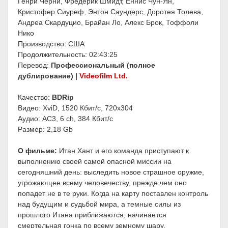
Генри Черни, Фредерик Шмидт, Еннис Чун-Ян,
Кристофер Сиуреф, Энтон Саундерс, Доротея Толева,
Андреа Скардуцио, Брайан Ло, Алекс Брок, Тоффоли
Нико
Производство: США
Продолжительность: 02:43:25
Перевод:
Профессиональный (полное
дублирование) |
Videofilm Ltd.
Качество:
BDRip
Видео: XviD, 1520 Кбит/с, 720x304
Аудио: AC3, 6 ch, 384 Кбит/с
Размер: 2,18 Gb
О фильме:
Итан Хант и его команда приступают к
выполнению своей самой опасной миссии на
сегодняшний день: выследить новое страшное оружие,
угрожающее всему человечеству, прежде чем оно
попадет не в те руки. Когда на карту поставлен контроль
над будущим и судьбой мира, а темные силы из
прошлого Итана приближаются, начинается
смертельная гонка по всему земному шару.