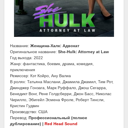
Название:
Женщина-Халк: Адвокат
Оригинальное название:
She-Hulk: Attorney at Law
Год выхода: 2022
Жанр: фантастика, боевик, драма, комедия,
приключения
Режиссер: Кэт Койро, Ану Валиа
В ролях: Татьяна Маслани, Джамила Джамил, Тим Рот,
Джинджер Гонзага, Марк Руффало, Джош Сегарра,
Бенедикт Вонг, Рене Голдсберри, Джон Басс, Николас
Чирилло, Эбигейл Эсмена Фроле, Роберт Тинсли,
Кристин Гудвин
Производство: США
Перевод:
Профессиональный (полное
дублирование) |
Red Head Sound