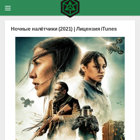
Ночные налётчики (2021) | Лицензия iTunes