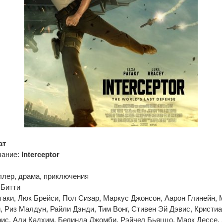
ат
вание:
Interceptor
ллер, драма, приключения
 Битти
таки, Люк Брейси, Пол Сизар, Маркус Джонсон, Аарон Глинейн, 
, Риз Малдун, Райли Дэнди, Тим Вонг, Стивен Эй Дэвис, Кристи
ис, Али Кадхим, Белинда Джомби, Рэйчел Бьяццо, Марк Дессе,