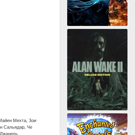
Майен Мехта, Зои
ан Сальядар, Че
 Джанель