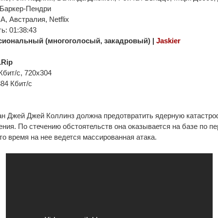
Баркер-Пендри
, Австралия, Netflix
: 01:38:43
иональный (многоголосый, закадровый) |
Jaskier
Rip
Кбит/с, 720x304
384 Кбит/с
н Джей Джей Коллинз должна предотвратить ядерную катастро
ения. По стечению обстоятельств она оказывается на базе по п
 это время на нее ведется массированная атака.