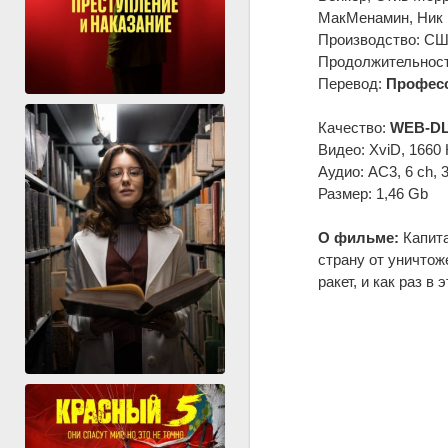
МакМенамин, Ник 
Производство: США
Продолжительность
Перевод:
Професс
Качество:
WEB-DL
Видео: XviD, 1660 
Аудио: AC3, 6 ch, 
Размер: 1,46 Gb
О фильме:
Капита
страну от уничтож
ракет, и как раз в