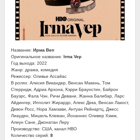
Название:
Ирма Веп
Оригинальное название:
Irma Vep
Год выхода: 2022
Жанр: драма, комедия
Режиссер: Оливье Ассайас
В ролях: Алисия Викандер, Венсан Макень, Том
Стерридж, Адриа Архона, Кэрри Браунстин, Байрон
Бауэрс, Фала Чэн, Ричи Девани, Жанна Балибар, Ларс
Айдингер, Ипполит Жирардо, Алекс Дека, Венсан Лакост,
Девон Росс, Нора Хамзави, Антуан Рейнартц, Джесс
Лиауден, Мишель Клеман, Йоханнес Оливер Хэмм,
Алиун Сане, Джонатан Леру
Производство: США, канал HBO
Количество серий:
8