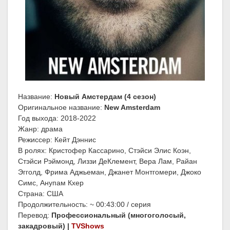
Название:
Новый Амстердам (4 сезон)
Оригинальное название:
New Amsterdam
Год выхода: 2018-2022
Жанр: драма
Режиссер: Кейт Дэннис
В ролях: Кристофер Кассарино, Стэйси Элис Коэн,
Стэйси Рэймонд, Лиззи ДеКлемент, Вера Лам, Райан
Эгголд, Фрима Аджьеман, Джанет Монтгомери, Джоко
Симс, Анупам Кхер
Страна: США
Продолжительность: ~ 00:43:00 / серия
Перевод:
Профессиональный (многоголосый,
закадровый) |
TVShows