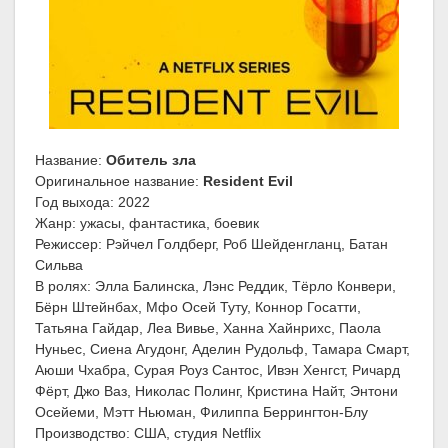
Название:
Обитель зла
Оригинальное название:
Resident Evil
Год выхода: 2022
Жанр: ужасы, фантастика, боевик
Режиссер: Рэйчел Голдберг, Роб Шейденгланц, Батан
Сильва
В ролях: Элла Балинска, Лэнс Реддик, Тёрло Конвери,
Бёрн Штейнбах, Мфо Осей Туту, Коннор Госатти,
Татьяна Гайдар, Леа Вивье, Ханна Хайнрихс, Паола
Нуньес, Сиена Агудонг, Аделин Рудольф, Тамара Смарт,
Аюши Чхабра, Сурая Роуз Сантос, Ивэн Хенгст, Ричард
Фёрт, Джо Ваз, Николас Полинг, Кристина Найт, Энтони
Осейеми, Мэтт Ньюман, Филиппа Беррингтон-Блу
Производство: США, студия Netflix