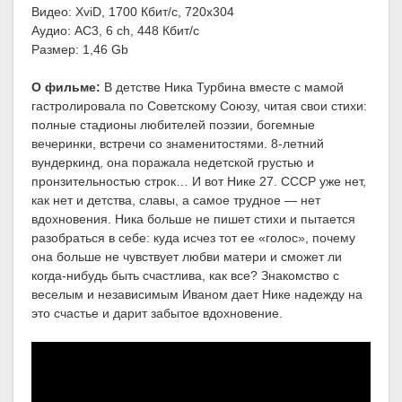
Видео: XviD, 1700 Кбит/с, 720x304
Аудио: AC3, 6 ch, 448 Кбит/с
Размер: 1,46 Gb
О фильме:
В детстве Ника Турбина вместе с мамой
гастролировала по Советскому Союзу, читая свои стихи:
полные стадионы любителей поэзии, богемные
вечеринки, встречи со знаменитостями. 8-летний
вундеркинд, она поражала недетской грустью и
пронзительностью строк… И вот Нике 27. СССР уже нет,
как нет и детства, славы, а самое трудное — нет
вдохновения. Ника больше не пишет стихи и пытается
разобраться в себе: куда исчез тот ее «голос», почему
она больше не чувствует любви матери и сможет ли
когда-нибудь быть счастлива, как все? Знакомство с
веселым и независимым Иваном дает Нике надежду на
это счастье и дарит забытое вдохновение.