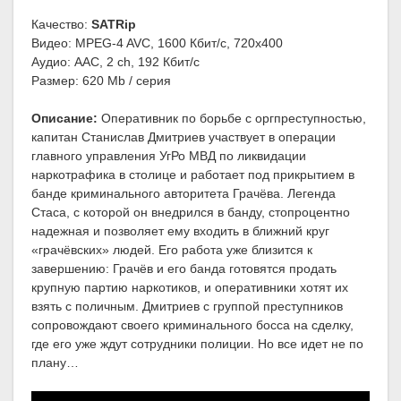
Качество:
SATRip
Видео: MPEG-4 AVC, 1600 Кбит/с, 720x400
Аудио: AAC, 2 ch, 192 Кбит/с
Размер: 620 Mb / серия
Описание:
Оперативник по борьбе с оргпреступностью,
капитан Станислав Дмитриев участвует в операции
главного управления УгРо МВД по ликвидации
наркотрафика в столице и работает под прикрытием в
банде криминального авторитета Грачёва. Легенда
Стаса, с которой он внедрился в банду, стопроцентно
надежная и позволяет ему входить в ближний круг
«грачёвских» людей. Его работа уже близится к
завершению: Грачёв и его банда готовятся продать
крупную партию наркотиков, и оперативники хотят их
взять с поличным. Дмитриев с группой преступников
сопровождают своего криминального босса на сделку,
где его уже ждут сотрудники полиции. Но все идет не по
плану…