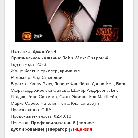
Название:
Джон Уик 4
Оригинальное название:
John Wick: Chapter 4
Год выхода: 2023
Жанр: боевик, триллер, криминал
Режиссер: Чад Стахелски
В ролях: Киану Ривз, Лоренс Фишбёрн, Донни Йен, Билл
Скарсгард, Хироюки Санада, Шамир Андерсон, Лэнс
Реддик, Рина Саваяма, Скотт Эдкинс, Иэн МакШейн,
Марко Сарор, Наталия Тена, Клэнси Браун
Производство: США
Продолжительность: 02:49:18
Перевод:
Профессиональный (полное
дублирование) | Пифагор |
Лицензия