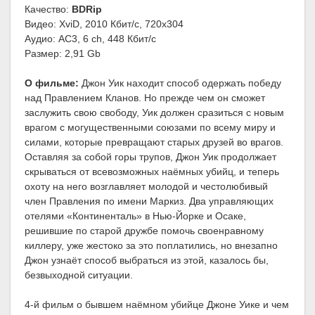
Качество:
BDRip
Видео: XviD, 2010 Кбит/с, 720x304
Аудио: AC3, 6 ch, 448 Кбит/с
Размер: 2,91 Gb
О фильме:
Джон Уик находит способ одержать победу
над Правлением Кланов. Но прежде чем он сможет
заслужить свою свободу, Уик должен сразиться с новым
врагом с могущественными союзами по всему миру и
силами, которые превращают старых друзей во врагов.
Оставляя за собой горы трупов, Джон Уик продолжает
скрываться от всевозможных наёмных убийц, и теперь
охоту на него возглавляет молодой и честолюбивый
член Правления по имени Маркиз. Два управляющих
отелями «Континенталь» в Нью-Йорке и Осаке,
решившие по старой дружбе помочь своенравному
киллеру, уже жестоко за это поплатились, но внезапно
Джон узнаёт способ выбраться из этой, казалось бы,
безвыходной ситуации.
4-й фильм о бывшем наёмном убийце Джоне Уике и чем