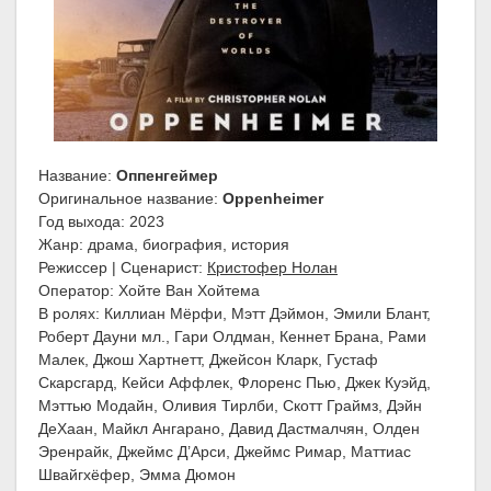
Название:
Оппенгеймер
Оригинальное название:
Oppenheimer
Год выхода: 2023
Жанр: драма, биография, история
Режиссер | Сценарист:
Кристофер Нолан
Оператор: Хойте Ван Хойтема
В ролях: Киллиан Мёрфи, Мэтт Дэймон, Эмили Блант,
Роберт Дауни мл., Гари Олдман, Кеннет Брана, Рами
Малек, Джош Хартнетт, Джейсон Кларк, Густаф
Скарсгард, Кейси Аффлек, Флоренс Пью, Джек Куэйд,
Мэттью Модайн, Оливия Тирлби, Скотт Граймз, Дэйн
ДеХаан, Майкл Ангарано, Давид Дастмалчян, Олден
Эренрайк, Джеймс Д’Арси, Джеймс Римар, Маттиас
Швайгхёфер, Эмма Дюмон