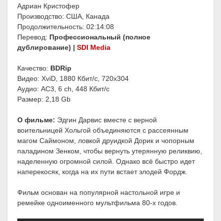
Адриан Кристофер
Производство: США, Канада
Продолжительность: 02:14:08
Перевод:
Профессиональный (полное
дублирование) |
SDI Media
Качество:
BDRip
Видео: XviD, 1880 Кбит/с, 720x304
Аудио: AC3, 6 ch, 448 Кбит/с
Размер: 2,18 Gb
О фильме:
Эдгин Дарвис вместе с верной
воительницей Хольгой объединяются с рассеянным
магом Саймоном, ловкой друидкой Дорик и чопорным
паладином Зенком, чтобы вернуть утерянную реликвию,
наделенную огромной силой. Однако всё быстро идет
наперекосяк, когда на их пути встает злодей Фордж.
Фильм основан на популярной настольной игре и
ремейке одноименного мультфильма 80-х годов.