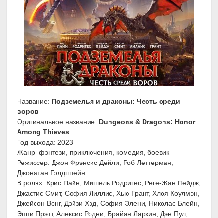
Название:
Подземелья и драконы: Честь среди
воров
Оригинальное название:
Dungeons & Dragons: Honor
Among Thieves
Год выхода: 2023
Жанр: фэнтези, приключения, комедия, боевик
Режиссер: Джон Фрэнсис Дейли, Роб Леттерман,
Джонатан Голдштейн
В ролях: Крис Пайн, Мишель Родригес, Реге-Жан Пейдж,
Джастис Смит, София Лиллис, Хью Грант, Хлоя Коулмэн,
Джейсон Вонг, Дэйзи Хэд, София Элени, Николас Блейн,
Эппи Прэтт, Алексис Родни, Брайан Ларкин, Дэн Пул,