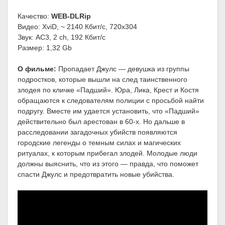
Качество:
WEB-DLRip
Видео: XviD, ~ 2140 Кбит/с, 720x304
Звук: AC3, 2 ch, 192 Кбит/с
Размер: 1,32 Gb
О фильме:
Пропадает Джулс — девушка из группы
подростков, которые вышли на след таинственного
злодея по кличке «Падший». Юра, Лика, Крест и Костя
обращаются к следователям полиции с просьбой найти
подругу. Вместе им удается установить, что «Падший»
действительно был арестован в 60-х. Но дальше в
расследовании загадочных убийств появляются
городские легенды о темным силах и магических
ритуалах, к которым прибегал злодей. Молодые люди
должны выяснить, что из этого — правда, что поможет
спасти Джулс и предотвратить новые убийства.