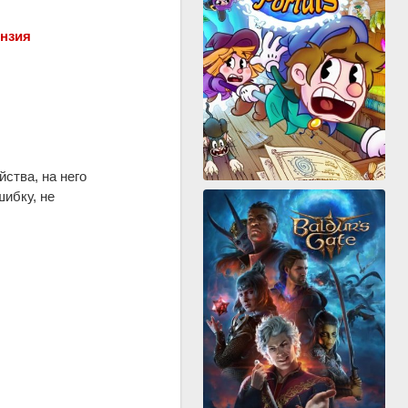
нзия
ства, на него
шибку, не