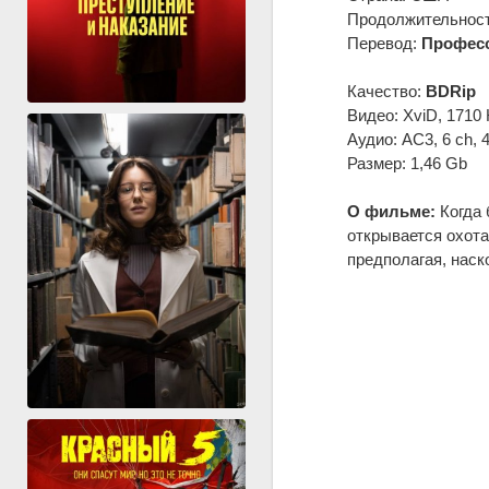
Продолжительность
Перевод:
Професс
Качество:
BDRip
Видео: XviD, 1710 
Аудио: AC3, 6 ch, 
Размер: 1,46 Gb
О фильме:
Когда 
открывается охота
предполагая, наск