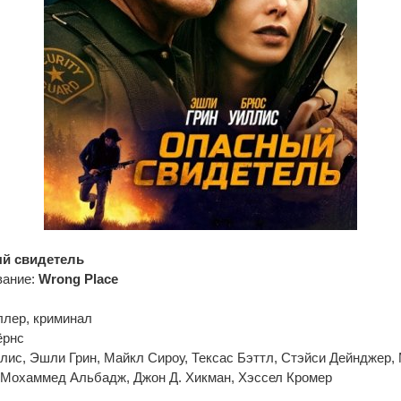
й свидетель
вание:
Wrong Place
ллер, криминал
ёрнс
лис, Эшли Грин, Майкл Сироу, Тексас Бэттл, Стэйси Дейнджер,
 Мохаммед Альбадж, Джон Д. Хикман, Хэссел Кромер