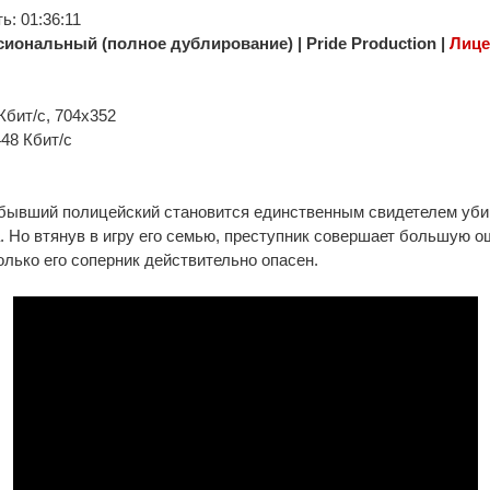
: 01:36:11
иональный (полное дублирование) | Pride Production |
Лице
Кбит/с, 704x352
448 Кбит/с
бывший полицейский становится единственным свидетелем убий
. Но втянув в игру его семью, преступник совершает большую о
олько его соперник действительно опасен.