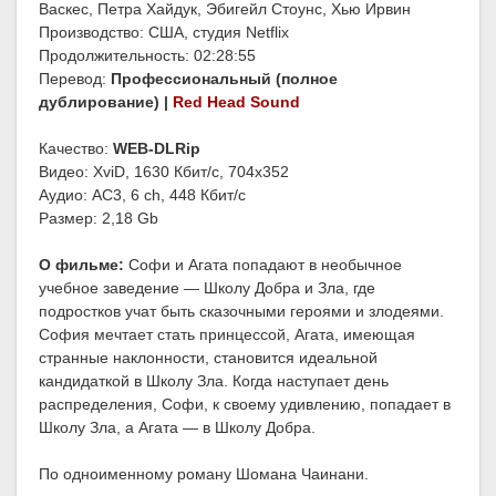
Васкес, Петра Хайдук, Эбигейл Стоунс, Хью Ирвин
Производство: США, студия Netflix
Продолжительность: 02:28:55
Перевод:
Профессиональный (полное
дублирование) |
Red Head Sound
Качество:
WEB-DLRip
Видео: XviD, 1630 Кбит/с, 704x352
Аудио: AC3, 6 ch, 448 Кбит/с
Размер: 2,18 Gb
О фильме:
Софи и Агата попадают в необычное
учебное заведение — Школу Добра и Зла, где
подростков учат быть сказочными героями и злодеями.
София мечтает стать принцессой, Агата, имеющая
странные наклонности, становится идеальной
кандидаткой в Школу Зла. Когда наступает день
распределения, Софи, к своему удивлению, попадает в
Школу Зла, а Агата — в Школу Добра.
По одноименному роману Шомана Чаинани.