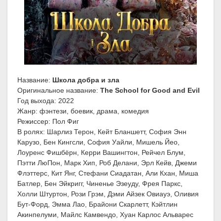
Название:
Школа добра и зла
Оригинальное название:
The School for Good and Evil
Год выхода: 2022
Жанр: фэнтези, боевик, драма, комедия
Режиссер: Пол Фиг
В ролях: Шарлиз Терон, Кейт Бланшетт, София Энн
Карузо, Бен Кингсли, София Уайли, Мишель Йео,
Лоуренс Фишбёрн, Керри Вашингтон, Рейчел Блум,
Пэтти ЛюПон, Марк Хип, Роб Делани, Эрл Кейв, Джеми
Флэттерс, Кит Янг, Стефани Сиадатан, Али Кхан, Миша
Батлер, Бен Эйкригг, Чиненье Эзеуду, Фрея Паркс,
Холли Штуртон, Рози Грэм, Дэми Айзек Овиауэ, Оливия
Бут-Форд, Эмма Лао, Брайони Скарлетт, Кэйтлин
Акинпелуми, Майлс Камвендо, Хуан Карлос Альварес