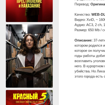
Перевод:
Оригина
Качество:
WEB-DL
Видео: XviD, ~ 160
Аудио: AC3, 2 ch, 
Размер: 650 Mb / с
Описание:
37-летн
котором родился и
которое он получи
годы работы добит
возглавить уголов
него. В курортном
убийства. Но Лиха
этого города есть 