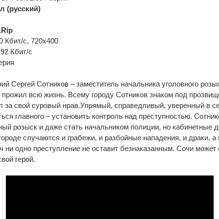
л (русский)
Rip
0 Кбит/с, 720x400
192 Кбит/с
ерия
ий Сергей Сотников – заместитель начальника уголовного розыс
 прожил всю жизнь. Всему городу Сотников знаком под прозвищ
л за свой суровый нрав.Упрямый, справедливый, уверенный в се
ься главного – установить контроль над преступностью. Сотник
ный розыск и даже стать начальником полиции, но кабинетные 
 городе случаются и грабежи, и разбойные нападения, и драки, а
ч ни одно преступление не оставит безнаказанным. Сочи может 
свой герой.