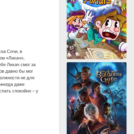
ка Сочи, в
ем «Лихач»,
бе Лихач смог за
ов давно бы мог
должности не для
 иногда даже
спать спокойно – у