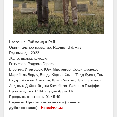
Название:
Рэймонд и Рэй
Оригинальное название:
Raymond & Ray
Год выхода: 2022
Жанр: драма, комедия
Режиссер: Родриго Гарсия
В ролях: Итан Хоук, Юэн Макгрегор, Софи Оконедо,
Марибель Верду, Вонди Кёртис-Холл, Тодд Луизо, Том
Бауэр, Максим Суинтон, Крис Силкокс, Крис Грабхер,
Анджела Дайсс, Энджи Кэмпбелл, Лайнеал Гриффин
Производство: США, студия Apple TV+
Продолжительность: 01:45:49
Перевод:
Профессиональный (полное
дублирование) |
НеваФильм