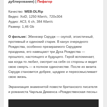
дублирование) |
Пифагор
Качество:
WEB-DLRip
Видео: XviD, 1250 Кбит/с, 720x304
Аудио: AC3, 6 ch, 384 Кбит/с
Размер: 1,46 Gb
О фильме:
Эбенезер Скрудж — скупой, эгоистичный,
противный и одинокий старик. В канун очередного
Рождества, особенно презираемого Скруджем
праздника, его навещают три Духа Рождества —
прошлого, настоящего и будущего. Герой вспоминает,
как когда-то любил, смотрит на себя со стороны и видит
свою смерть — в полном одиночестве. После их визита
Скрудж становится добрее, щедрее и переосмысливает
свою жизнь.
Экранизация знаменитой повести британского писателя
и романиста Чарльза Диккенса «Рождественская песнь»