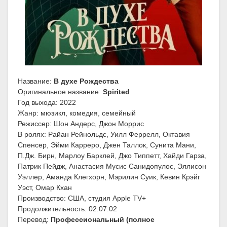
Название:
В духе Рождества
Оригинальное название:
Spirited
Год выхода: 2022
Жанр: мюзикл, комедия, семейный
Режиссер: Шон Андерс, Джон Моррис
В ролях: Райан Рейнольдс, Уилл Феррелл, Октавия
Спенсер, Эйми Карреро, Джен Таллок, Сунита Мани,
П.Дж. Бирн, Марлоу Барклей, Джо Типпетт, Хайди Гарза,
Патрик Пейдж, Анастасия Мусис Санидопулос, Эллисон
Уэллер, Аманда Клегхорн, Мэрилин Суик, Кевин Крэйг
Уэст, Омар Кхан
Производство: США, студия Apple TV+
Продолжительность: 02:07:02
Перевод:
Профессиональный (полное