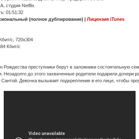
, студия Netflix
: 01:51:32
иональный (полное дублирование) |
Лицензия iTunes
Кбит/с, 720x304
384 Кбит/с
н Рождества преступники берут в заложники состоятельную се
и. Незадолго до этого захваченные родители подарили дочери р
 Сантой. Девочка вызывает подкрепление в его лице, чтобы про