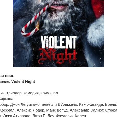
ая ночь
вание:
Violent Night
ик, триллер, комедия, криминал
Виркола
рбор, Джон Легуизамо, Беверли Д’Анджело, Кэм Жиганде, Бренд
Хэсселл, Алексис Лодер, Майк Допуд, Александр Эллиот, Стефа
, Эрик Атхавале, Джон Б. Лоу, Фредерик Аллен,