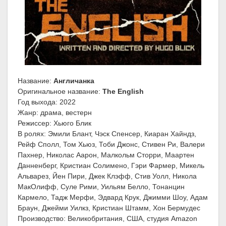
Название:
Англичанка
Оригинальное название:
The English
Год выхода: 2022
Жанр: драма, вестерн
Режиссер: Хьюго Блик
В ролях: Эмили Блант, Чэск Спенсер, Киаран Хайндз,
Рейф Сполл, Том Хьюз, Тоби Джонс, Стивен Ри, Валери
Пахнер, Николас Аарон, Малкольм Сторри, Маартен
Данненберг, Кристиан Солимено, Гэри Фармер, Микель
Альварез, Йен Пири, Джек Клэфф, Стив Уолл, Никола
МакОлифф, Суле Рими, Уильям Белло, Тонанцин
Кармело, Тадж Мерфи, Эдвард Крук, Джимми Шоу, Адам
Браун, Джейми Уилкз, Кристиан Штамм, Хон Бермудес
Производство: Великобритания, США, студия Amazon