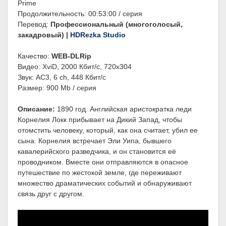
Prime
Продолжительность: 00:53:00 / серия
Перевод:
Профессиональный (многоголосый,
закадровый) |
HDRezka Studio
Качество:
WEB-DLRip
Видео: XviD, 2000 Кбит/с, 720x304
Звук: AC3, 6 ch, 448 Кбит/с
Размер: 900 Mb / серия
Описание:
1890 год. Английская аристократка леди
Корнелия Локк прибывает на Дикий Запад, чтобы
отомстить человеку, который, как она считает, убил ее
сына. Корнелия встречает Эли Уипа, бывшего
кавалерийского разведчика, и он становится её
проводником. Вместе они отправляются в опасное
путешествие по жестокой земле, где переживают
множество драматических событий и обнаруживают
связь друг с другом.