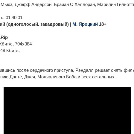
 Мьюз, Джефф Андерсон, Брайан О'Хэллоран, Мэрилин Гильотт
: 01:40:01
ий (одноголосый, закадровый) |
М. Яроцкий
18+
Rip
Кбит/с, 704x384
448 Кбит/с
вшись после сердечного приступа, Рэндалл решает снять филь
нию Данте, Джея, Молчаливого Боба и всех остальных.