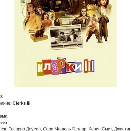
 3
вание:
Clerks III
рама
Смит
ек, Розарио Доусон, Сара Мишель Геллар, Кевин Смит, Джастин