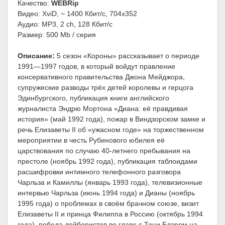
Качество:
WEBRip
Видео: XviD, ~ 1400 Кбит/с, 704x352
Аудио: MP3, 2 ch, 128 Кбит/с
Размер: 500 Mb / серия
Описание:
5 сезон «Короны» рассказывает о периоде
1991—1997 годов, в который войдут правление
консервативного правительства Джона Мейджора,
супружеские разводы трёх детей королевы и герцога
Эдинбургского, публикация книги английского
журналиста Эндрю Мортона «Диана: её правдивая
история» (май 1992 года), пожар в Виндзорском замке и
речь Елизаветы II об «ужасном годе» на торжественном
мероприятии в честь Рубинового юбилея её
царствования по случаю 40-летнего пребывания на
престоле (ноябрь 1992 года), публикация таблоидами
расшифровки интимного телефонного разговора
Чарльза и Камиллы (январь 1993 года), телевизионные
интервью Чарльза (июнь 1994 года) и Дианы (ноябрь
1995 года) о проблемах в своём брачном союзе, визит
Елизаветы II и принца Филиппа в Россию (октябрь 1994
года), победа лейбористов во главе с Тони Блэром на