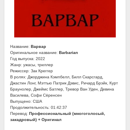
Название:
Варвар
Оригинальное название:
Barbarian
Год выпуска: 2022
Жанр: ужасы, триллер
Режиссер: Зак Креггер
В ролях: Джорджина Кэмпбелл, Билл Скарсгард,
Джастин Лонг, Мэттью Патрик Дэвис, Ричард Брэйк, Курт
Браунолер, Джеймс Батлер, Тревор Ван Уден, Девина
Василева, Софи Сёренсен
Выпущено: США
Продолжительность: 01:42:37
Перевод:
Профессиональный (многоголосый,
закадровый) + Оригинал