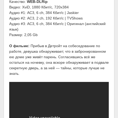
Качество:
WEB-DLRip
Видео: XviD, 1880 Кбит/с, 720x384
Аудио #1: AC3, 6 ch, 384 Кбит/с | Jaskier
Аудио #2: AC3, 2 ch, 192 Кбит/с | TVShows
Аудио #3: AC3, 6 ch, 384 Кбит/с | Оригинал (английский
язык)
Размер: 2,05 Gb
О фильме:
Прибыв в Детройт на собеседование по
работе, девушка обнаруживает, что в забронированном
ею доме уже живёт парень. Согласившись всё же
остаться на ночевку, она вскоре обнаруживает в подвале
секретную дверь, а за ней — тайны, которые лучше не
знать.