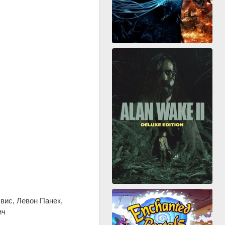
вис, Левон Панек,
ич