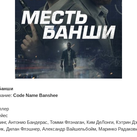
Банши
вание:
Code Name Banshee
ллер
ейес
инг, Антонио Бандерас, Томми Флэнаган, Ким ДеЛонги, Кэтрин Дэ
ик, Дилан Флэшнер, Александр Вайшельбойм, Маринко Радаков