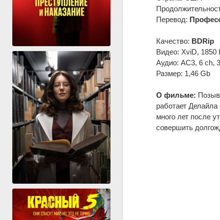
Продолжительность
Перевод:
Професс
Качество:
BDRip
Видео: XviD, 1850 
Аудио: AC3, 6 ch, 
Размер: 1,46 Gb
О фильме:
Позывн
работает Делайла 
много лет после у
совершить долгож