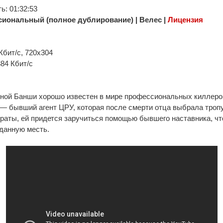
: 01:32:53
иональный (полное дублирование) | Велес |
Лицензия
Кбит/с, 720x304
384 Кбит/с
ой Банши хорошо известен в мире профессиональных киллеров
— бывший агент ЦРУ, которая после смерти отца выбрала троп
траты, ей придется заручиться помощью бывшего наставника, ч
данную месть.