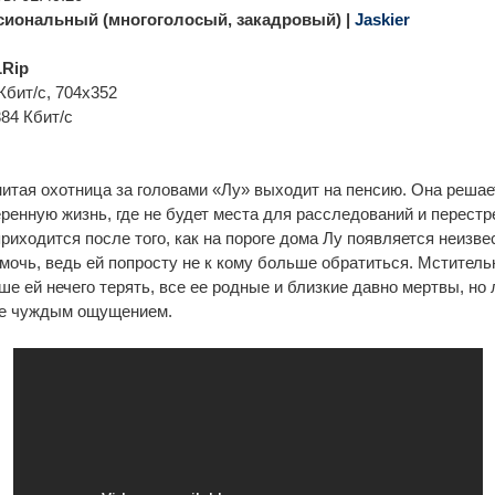
иональный (многоголосый, закадровый) |
Jaskier
Rip
Кбит/с, 704x352
384 Кбит/с
итая охотница за головами «Лу» выходит на пенсию. Она решае
ренную жизнь, где не будет места для расследований и перестр
риходится после того, как на пороге дома Лу появляется неизв
мочь, ведь ей попросту не к кому больше обратиться. Мстител
ше ей нечего терять, все ее родные и близкие давно мертвы, но
ее чуждым ощущением.