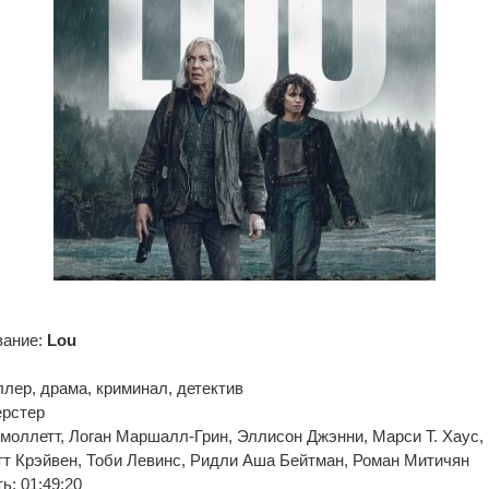
вание:
Lou
ллер, драма, криминал, детектив
ерстер
моллетт, Логан Маршалл-Грин, Эллисон Джэнни, Марси Т. Хаус, 
т Крэйвен, Тоби Левинс, Ридли Аша Бейтман, Роман Митичян
: 01:49:20