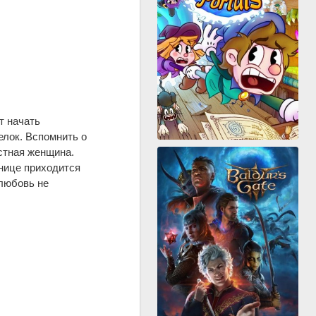
т начать
елок. Вспомнить о
естная женщина.
ьнице приходится
 любовь не