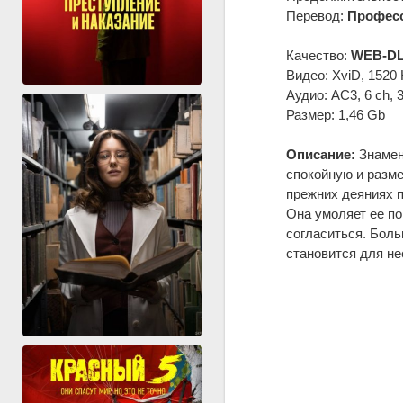
Перевод:
Професс
Качество:
WEB-DL
Видео: XviD, 1520 
Аудио: AC3, 6 ch, 
Размер: 1,46 Gb
Описание:
Знамен
спокойную и разме
прежних деяниях п
Она умоляет ее по
согласиться. Боль
становится для н