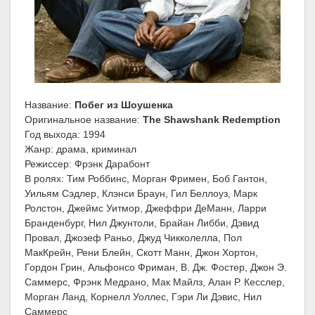
Название:
Побег из Шоушенка
Оригинальное название:
The Shawshank Redemption
Год выхода: 1994
Жанр: драма, криминал
Режиссер: Фрэнк Дарабонт
В ролях: Тим Роббинс, Морган Фримен, Боб Гантон,
Уильям Сэдлер, Клэнси Браун, Гил Беллоуз, Марк
Ролстон, Джеймс Уитмор, Джеффри ДеМанн, Ларри
Бранденбург, Нил Джунтоли, Брайан Либби, Дэвид
Провал, Джозеф Раньо, Джуд Чикколелла, Пол
МакКрейн, Рени Блейн, Скотт Манн, Джон Хортон,
Гордон Грин, Альфонсо Фриман, В. Дж. Фостер, Джон Э.
Саммерс, Фрэнк Медрано, Мак Майлз, Алан Р. Кесслер,
Морган Ланд, Корнелл Уоллес, Гэри Ли Дэвис, Нил
Саммерс