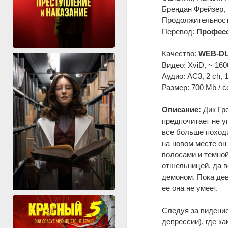
Брендан Фрейзер, 
Продолжительность
Перевод:
Професс
Качество:
WEB-DL
Видео: XviD, ~ 160
Аудио: AC3, 2 ch, 
Размер: 700 Mb / с
Описание:
Дик Гре
предпочитает не у
все больше походи
на новом месте он
волосами и темной
отшельницей, да в
демоном. Пока дев
ее она не умеет.
Следуя за видение
депрессии), где к