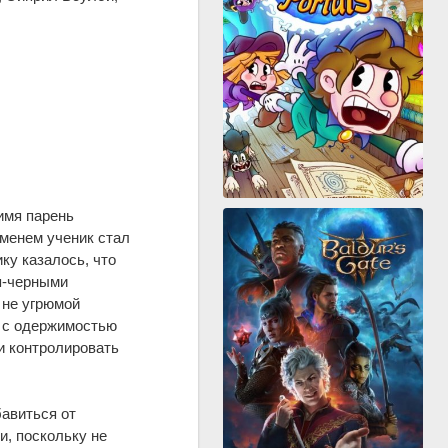
имя парень
еменем ученик стал
ку казалось, что
ня-черными
 не угрюмой
е с одержимостью
и контролировать
бавиться от
и, поскольку не