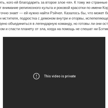
ь, кого ей благодарить за второе злое «я». К тому же странные
 внимание религиозного культа и роковой красотки по имени Кор
 точно знает — ей нужно найти Рэйчел. Казалось бы, что может 
и мстителя, подростка с демоном внутри и оторвы, испепеляющ
ено объединиться в легендарную команду, но готовы ли они ос
м и спасти планету от зла, когда на помощь не спешат ни Бэтме