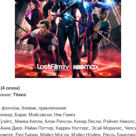
(4 сезон)
вание:
Titans
 фэнтези, боевик, приключения
енкер, Борис Мойсовски, Ник Гомез
Туэйтс, Минка Келли, Алан Ричсон, Конор Лесли, Рэйчел Николс,
, Анна Диоп, Райан Поттер, Каррен Уолтерс, Эсай Моралес, Челс
умеде, Рид Бирни, Майкл Мосли, Мэйко Нгуйен, Рауль Банеджа