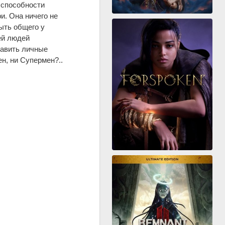
 способности
и. Она ничего не
быть общего у
ей людей
тавить личные
н, ни Супермен?..