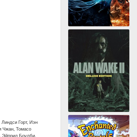
 Линдси Горт, Иэн
и Чжан, Томасо
, Эйприл Боулби,