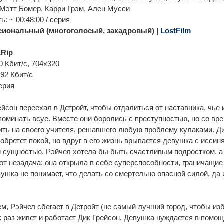
Мэтт Бомер, Карри Грэм, Ален Мусси
: ~ 00:48:00 / серия
иональный (многоголосый, закадровый) |
LostFilm
Rip
0 Кбит/с, 704x320
192 Кбит/с
ерия
йсон переехал в Детройт, чтобы отдалиться от наставника, чье 
поминать всуе. Вместе они боролись с преступностью, но со вр
ть на своего учителя, решавшего любую проблему кулаками. Ди
 обретет покой, но вдруг в его жизнь врывается девушка с исси
 сущностью. Рэйчел хотела бы быть счастливым подростком, а
от незадача: она открыла в себе суперспособности, граничащи
ушка не понимает, что делать со смертельно опасной силой, да 
м, Рэйчел сбегает в Детройт (не самый лучший город, чтобы из
ак раз живет и работает Дик Грейсон. Девушка нуждается в помощ