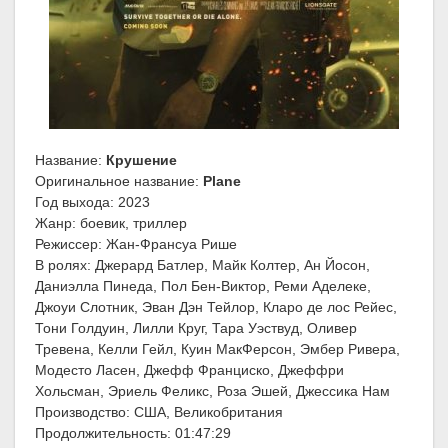
Название:
Крушение
Оригинальное название:
Plane
Год выхода: 2023
Жанр: боевик, триллер
Режиссер: Жан-Франсуа Рише
В ролях: Джерард Батлер, Майк Колтер, Ан Йосон,
Даниэлла Пинеда, Пол Бен-Виктор, Реми Аделеке,
Джоуи Слотник, Эван Дэн Тейлор, Кларо де лос Рейес,
Тони Голдуин, Лилли Круг, Тара Уэствуд, Оливер
Тревена, Келли Гейл, Куин МакФерсон, Эмбер Ривера,
Модесто Ласен, Джефф Франциско, Джеффри
Хольсман, Эриель Феликс, Роза Эшей, Джессика Нам
Производство: США, Великобритания
Продолжительность: 01:47:29