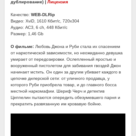
дублирование) |
Лицензия
Качество:
WEB-DLRip
Видео: XviD, 1610 Кбит/с, 720x304
Аудио: AC3, 6 ch, 448 Кбит/с
Размер: 1,46 Gb
О фильме:
Любовь Джона и Руби стала их спасением
от наркотической зависимости, но неожиданно девушка
умирает от передозировки. Ослепленный яростью и
вооруженный пистолетом для забивания гвоздей Джон
начинает мстить. Он один за другим убивает каждого в
цепочке дилерской сети: от уличного продавца, у
которого Руби приобрела товар, и до главного босса
местной наркомафии. Шериф Черч и детектив
Цеппелин пытаются опередить обезумевшего парня и
прекратить развязанную им кровавую бойню.