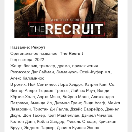
Название:
Рекрут
Оригинальное название:
The Recruit
Год выхода: 2022
Жанр: боевик, триллер, драма, приключения
Режиссер: Даг Лайман, Эммануэль Осей-Куфур мл.,
Алекс Калимниос
В ролях: Ной Сентинео, Лора Хэддок, Кэтрин Кинг Со,
Виктор Андре Тюржон-Трелье, Лайнэс Роуч, Вонди
Кёртис-Холл, Аарти Мэнн, Байрон Манн, Александра
Петрачук, Аманда Ип, Джамал Грант, Энди Асаф, Майкл
Лазарович, Тристан Ди Лалла, Джейс Баррейро, Дэниел
Джун, Шон Таккер, Кэйт МакЛеллан, Дэниел Чичагов,
Колтон Данн, Кейла Зандер, Фивель Стюарт, Кристиан
Бруун, Энджел Паркер, Дэниел Куинси Эннох