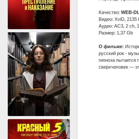
Качество:
WEB-DL
Видео: XviD, 2135 
Аудио: AC3, 2 ch, 
Размер: 1,37 Gb
О фильме:
Истори
русский рок - муз
гипноза пытается 
сверхчеловек — эт