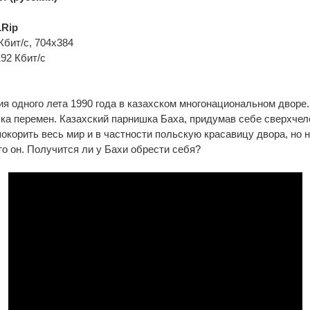
Rip
Кбит/с, 704x384
192 Кбит/с
я одного лета 1990 года в казахском многонациональном дворе.
ыка перемен. Казахский парнишка Баха, придумав себе сверхчел
покорить весь мир и в частности польскую красавицу двора, но н
о он. Получится ли у Бахи обрести себя?