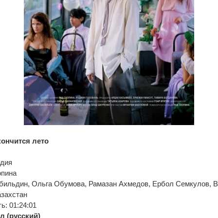
кончится лето
едия
опина
Абильдин, Ольга Обумова, Рамазан Ахмедов, Ербол Семкулов, В
азахстан
: 01:24:01
л (русский)