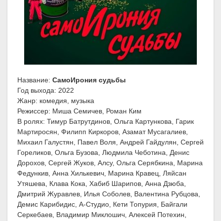
Название:
СамоИрония судьбы
Год выхода: 2022
Жанр: комедия, музыка
Режиссер: Миша Семичев, Роман Ким
В ролях: Тимур Батрутдинов, Ольга Картункова, Гарик
Мартиросян, Филипп Киркоров, Азамат Мусагалиев,
Михаил Галустян, Павел Воля, Андрей Гайдулян, Сергей
Гореликов, Ольга Бузова, Людмила Чеботина, Денис
Дорохов, Сергей Жуков, Алсу, Ольга Серябкина, Марина
Федункив, Анна Хилькевич, Марина Кравец, Ляйсан
Утяшева, Клава Кока, Хабиб Шарипов, Анна Дзюба,
Дмитрий Журавлев, Илья Соболев, Валентина Рубцова,
Демис Карибидис, А-Студио, Кети Топурия, Байгали
Серкебаев, Владимир Миклошич, Алексей Потехин,