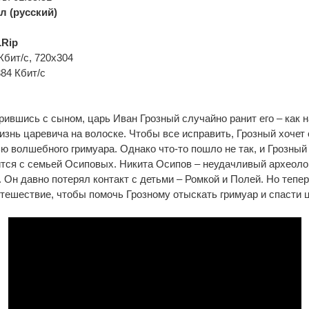
л (русский)
Rip
Кбит/с, 720x304
384 Кбит/с
ившись с сыном, царь Иван Грозный случайно ранит его – как 
изнь царевича на волоске. Чтобы все исправить, Грозный хочет 
 волшебного гримуара. Однако что-то пошло не так, и Грозный
ится с семьей Осиповых. Никита Осипов – неудачливый археолог
 Он давно потерял контакт с детьми – Ромкой и Полей. Но тепер
тешествие, чтобы помочь Грозному отыскать гримуар и спасти 