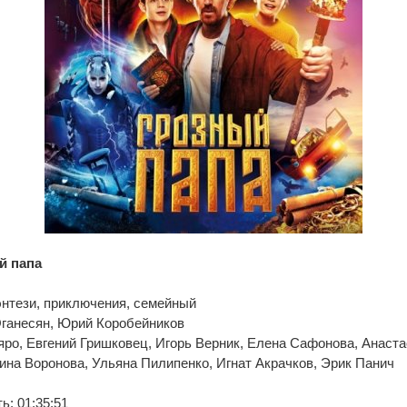
й папа
энтези, приключения, семейный
Оганесян, Юрий Коробейников
яро, Евгений Гришковец, Игорь Верник, Елена Сафонова, Анаста
на Воронова, Ульяна Пилипенко, Игнат Акрачков, Эрик Панич
: 01:35:51