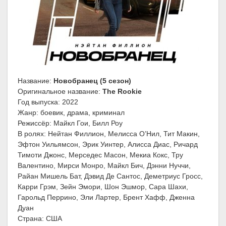
Название:
Новобранец (5 сезон)
Оригинальное название:
The Rookie
Год выпуска: 2022
Жанр: боевик, драма, криминал
Режиссёр: Майкл Гои, Билл Роу
В ролях: Нейтан Филлион, Мелисса О’Нил, Тит Макин,
Эфтон Уильямсон, Эрик Уинтер, Алисса Диас, Ричард
Тимоти Джонс, Мерседес Масон, Мекиа Кокс, Тру
Валентино, Мирси Монро, Майкл Бич, Дэнни Нуччи,
Райан Мишель Бат, Дэвид Де Сантос, Деметриус Гросс,
Карри Грэм, Зейн Эмори, Шон Эшмор, Сара Шахи,
Гарольд Перрино, Эли Лартер, Брент Хафф, Дженна
Дуан
Страна: США