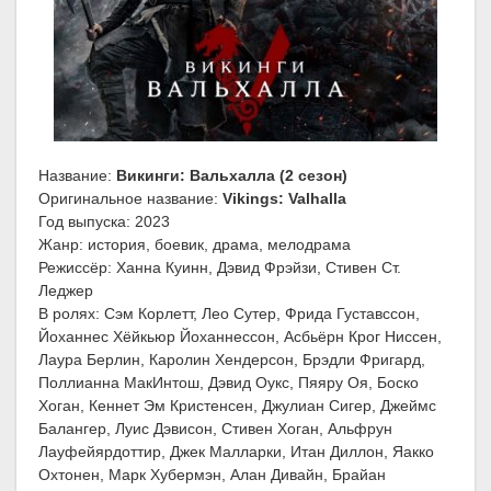
Название:
Викинги: Вальхалла (2 сезон)
Оригинальное название:
Vikings: Valhalla
Год выпуска: 2023
Жанр: история, боевик, драма, мелодрама
Режиссёр: Ханна Куинн, Дэвид Фрэйзи, Стивен Ст.
Леджер
В ролях: Сэм Корлетт, Лео Сутер, Фрида Густавссон,
Йоханнес Хёйкьюр Йоханнессон, Асбьёрн Крог Ниссен,
Лаура Берлин, Каролин Хендерсон, Брэдли Фригард,
Поллианна МакИнтош, Дэвид Оукс, Пяяру Оя, Боско
Хоган, Кеннет Эм Кристенсен, Джулиан Сигер, Джеймс
Балангер, Луис Дэвисон, Стивен Хоган, Альфрун
Лауфейярдоттир, Джек Малларки, Итан Диллон, Яакко
Охтонен, Марк Хубермэн, Алан Дивайн, Брайан