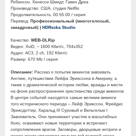
Робинсон, Хенесси Шмидт, Гавин Дреа
Производство: США, студия Netflix
Продолжительность: 00:55:00 / серия
Перевод:
Профессиональный (многоголосый,
закадровый) |
HDRezka Studio
Качество:
WEB-DLRip
Видео: XviD, ~ 1600 Кбит/с, 704x352
Аудио: AC3, 2 ch, 192 Кбит/с
Размер: 670 Mb / серия
Описание:
Рассказ о попытке викингов завоевать
Англию, путешествии Лейфа Эрикссона в Америку, а
также о драматической истории любви, вражды и мести
на фоне распространения христианства среди викингов.
В центре событий находятся самые великие викинги
того исторического периода – Лейф Эрикссон, Фрейдис
Эриксдоттир, Харальд III Суровый и Вильгельм I
Завоеватель. Они принимают участие в масштабных
боях, осваивают новые территории и встречают
сопротивление врагов. Заговоры, дворцовые интриги и
жажда мести управляют людьми той великой эпохи.