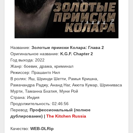
Название:
Золотые прииски Колара: Глава 2
Оригинальное название:
K.G.F. Chapter 2
Год выхода: 2022
Жанр: боевик, драма, криминал
Режиссер: Прашантх Нил
В ролях: Яш, Шринди Шетти, Рамья Кришна,
Рамачандра Раджу, Ананд Наг, Акюта Кумар, Шриниваса
Мурти, Таманна Бхатия, Муни Рой
Страна: Индия
Продолжительность: 02:46:56
Перевод:
Профессиональный (полное
дублирование) |
The Kitchen Russia
Качество:
WEB-DLRip